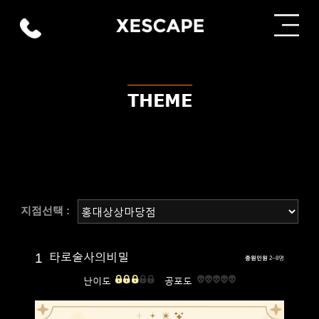
THEME
지점선택 :
1
타로술사의비밀
총원인원
2~8명
난이도
공포도