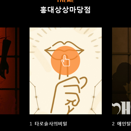
THEME
홍대상상마당점
타로술사의비밀
애인
1
2