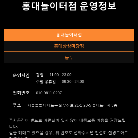
홍대놀이터점 운영정보
홍대놀이터점
홍대상상마당점
둡두
운영시간
평일
11:00 - 23:00
주말·공휴일
09:30 - 24:00
전화번호
010-9811-0297
주소
서울특별시 마포구 와우산로 21길 20-5 홍대프라자 3층
주차공간이 별도로 마련되어 있지 않아 대중교통 이용을 권장드립
니다.
길을 헤매고 있으실 경우, 위 번호로 전화주시면 친절히 설명도와드