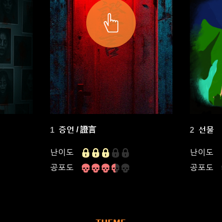
증언 / 證言
선물
1
2
난이도
난이도
공포도
공포도