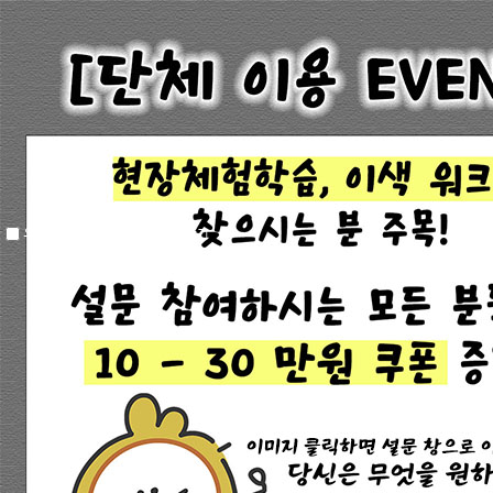
오늘하루 창을 열지 않음
창닫기