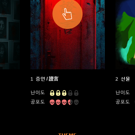
증언 / 證言
선물
1
2
난이도
난이도
공포도
공포도