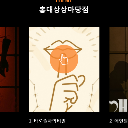
THEME
홍대상상마당점
타로술사의비밀
애인
1
2