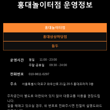
홍대놀이터점 운영정보
홍대놀이터점
홍대상상마당점
둡두
운영시간
평일
11:00 - 23:00
주말·공휴일
09:30 - 24:00
전화번호
010-9811-0297
주소
서울특별시 마포구 와우산로 21길 20-5 홍대프라자 3층
주차공간이 별도로 마련되어 있지 않아 대중교통 이용을 권장드립
니다.
길을 헤매고 있으실 경우, 위 번호로 전화주시면 친절히 설명도와드