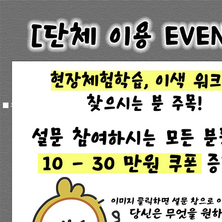
오늘하루 창을 열지 않음
창닫기