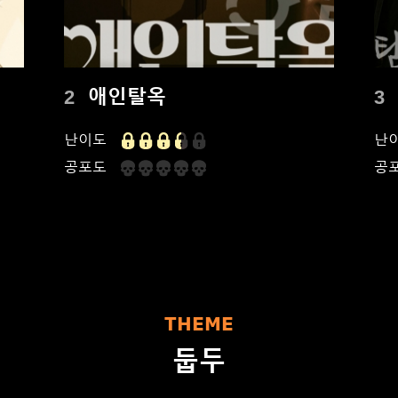
애인탈옥
2
3
난이도
난
공포도
공
THEME
둡두