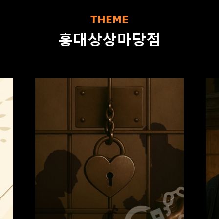
THEME
홍대상상마당점